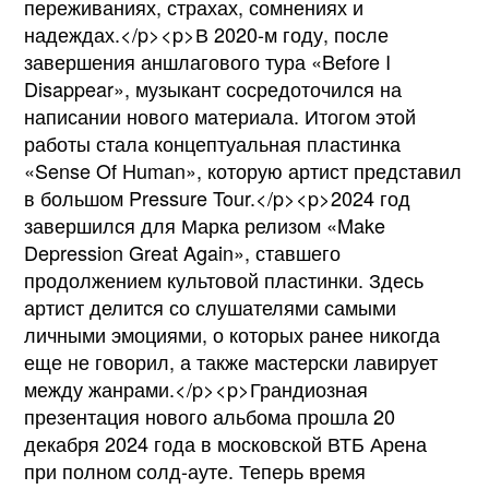
переживаниях, страхах, сомнениях и
надеждах.</p><p>В 2020-м году, после
завершения аншлагового тура «Before I
Disappear», музыкант сосредоточился на
написании нового материала. Итогом этой
работы стала концептуальная пластинка
«Sense Of Human», которую артист представил
в большом Pressure Tour.</p><p>2024 год
завершился для Марка релизом «Make
Depression Great Again», ставшего
продолжением культовой пластинки. Здесь
артист делится со слушателями самыми
личными эмоциями, о которых ранее никогда
еще не говорил, а также мастерски лавирует
между жанрами.</p><p>Грандиозная
презентация нового альбома прошла 20
декабря 2024 года в московской ВТБ Арена
при полном солд-ауте. Теперь время