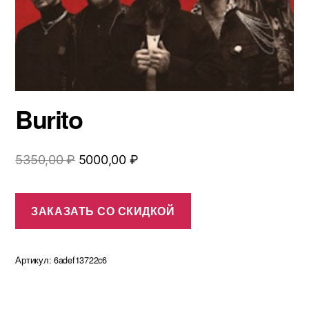
Burito
Первоначальная
Текущая
5350,00
₽
5000,00
₽
цена
цена:
составляла
5000,00 ₽.
ЗАКАЗАТЬ СО СКИДКОЙ
5350,00 ₽.
Артикул:
6adef13722c6