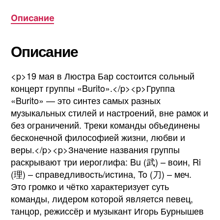
Описание
Описание
<p>19 мая в Люстра Бар состоится сольный
концерт группы «Burito».</p><p>Группа
«Burito» — это синтез самых разных
музыкальных стилей и настроений, вне рамок и
без ограничений. Треки команды объединены
бесконечной философией жизни, любви и
веры.</p><p>Значение названия группы
раскрывают три иероглифа: Bu (武) – воин, Ri
(理) – справедливость/истина, To (刀) – меч.
Это громко и чётко характеризует суть
команды, лидером которой является певец,
танцор, режиссёр и музыкант Игорь Бурнышев