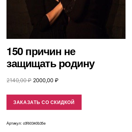
150 причин не
защищать родину
Первоначальная
Текущая
2140,00
₽
2000,00
₽
цена
цена:
составляла
2000,00 ₽.
ЗАКАЗАТЬ СО СКИДКОЙ
2140,00 ₽.
Артикул:
c0f60340b35e