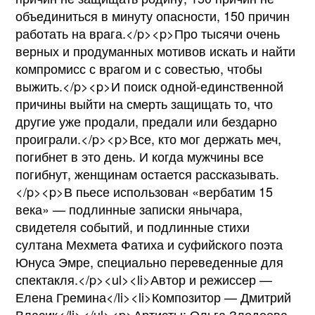
объединиться в минуту опасности, 150 причин
работать на врага.</p><p>Про тысячи очень
верных и продуманных мотивов искать и найти
компромисс с врагом и с совестью, чтобы
выжить.</p><p>И поиск одной-единственной
причины выйти на смерть защищать то, что
другие уже продали, предали или бездарно
проиграли.</p><p>Все, кто мог держать меч,
погибнет в это день. И когда мужчины все
погибнут, женщинам остается рассказывать.
</p><p>В пьесе использован «вербатим 15
века» — подлинные записки янычара,
свидетеля событий, и подлинные стихи
султана Мехмета Фатиха и суфийского поэта
Юнуса Эмре, специально переведенные для
спектакля.</p><ul><li>Автор и режиссер —
Елена Гремина</li><li>Композитор — Дмитрий
Власик</li></ul><p>Артисты: Ольга Злодеева,