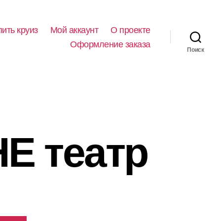
пить круиз
Мой аккаунт
О проекте
Оформление заказа
Поиск
НЕ театр
ьная
кущая
на:
00,00 ₽.