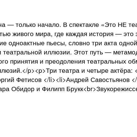
ена — только начало. В спектакле «Это НЕ т
стью живого мира, где каждая история — это
ие одноактные пьесы, словно три акта одно
 театральной иллюзии. Этот путь — метамо
го принятия и преодоления театральных обм
люзий.</p><p>Три театра и четыре актёра: <
оргий Фетисов </li><li>Андрей Савостьянов <
ара Обидор и Филипп Брукк<br>Звукорежисс