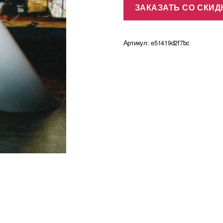
ЗАКАЗАТЬ СО СКИД
7490,00 ₽.
Артикул:
e51419d2f7bc