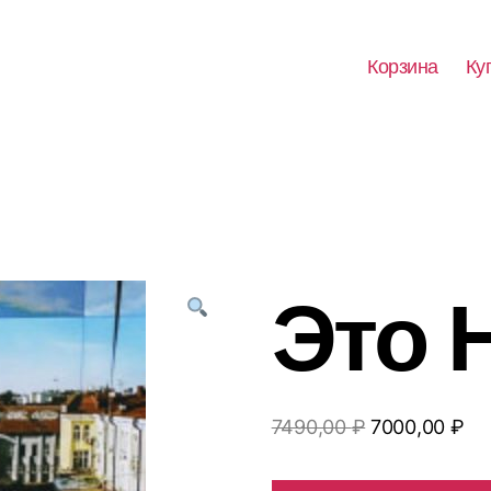
Корзина
Ку
Это 
Первоначал
Те
7490,00
₽
7000,00
₽
цена
це
составляла
70