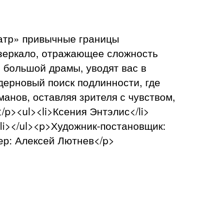
еатр» привычные границы
 зеркало, отражающее сложность
й большой драмы, уводят вас в
дерновый поиск подлинности, где
анов, оставляя зрителя с чувством,
/p><ul><li>Ксения Энтэлис</li>
/li></ul><p>Художник-постановщик:
ер: Алексей Лютнев</p>