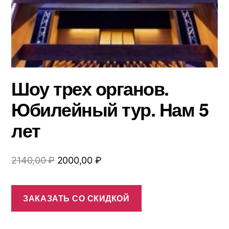
Шоу трех органов.
Юбилейный тур. Нам 5
лет
Первоначальная
Текущая
2140,00
₽
2000,00
₽
цена
цена:
составляла
2000,00 ₽.
ЗАКАЗАТЬ СО СКИДКОЙ
2140,00 ₽.