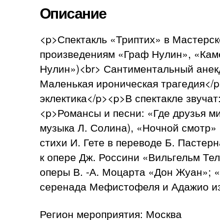
Описание
<p>Спектакль «Триптих» в Мастерск
произведениям «Граф Нулин», «Каме
Нулин»)<br> Сантиментальный анекд
Маленькая ироническая трагедия</p
эклектика</p><p>В спектакле звучат:
<p>Романсы и песни: «Где друзья ми
музыка Л. Солина), «Ночной смотр» (
стихи И. Гете в переводе Б. Пасте
к опере Дж. Россини «Вильгельм Те
оперы В. -А. Моцарта «Дон Жуан»; «
серенада Мефистофеля и Адажио из 
Регион мероприятия: Москва