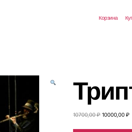
Корзина
Ку
Трип
Первоначал
10700,00
₽
10000,00
₽
цена
ц
составляла
1