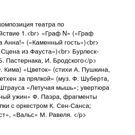
композиция театра по
йствие 1.<br> «Граф N» («Граф
а Анна!» («Каменный гость»)<br>
«Сцена из Фауста»)<br> Бурлеск-
Б. Пастернака, И. Бродского</p>
. Кима) «Цветок» (стихи А. Пушкина,
етхен за прялкой» (муз. Ф. Шуберта,
. Штрауса «Летучая мышь»; увертюра
нный ужин» Ф. Паэра, фрагменты
пки с оркестром К. Сен-Санса;
», «Вальс» М. Равеля. </p>