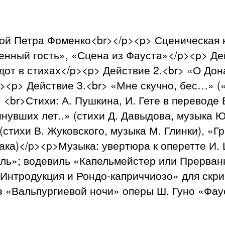
ой Петра Фоменко<br></p><p> Сценическая 
нный гость», «Сцена из Фауста»</p><p> Де
от в стихах</p><p> Действие 2.<br> «О Дон
><p> Действие 3.<br> «Мне скучно, бес…» (
 <br>Стихи: А. Пушкина, И. Гете в переводе 
нувших лет..» (стихи Д. Давыдова, музыка Ю
стихи В. Жуковского, музыка М. Глинки), «Гр
рнака)</p><p>Музыка: увертюра к оперетте И
лль»; водевиль «Капельмейстер или Прерва
Интродукция и Рондо-каприччиозо» для скри
«Вальпургиевой ночи» оперы Ш. Гуно «Фауст