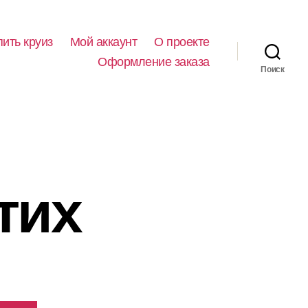
пить круиз
Мой аккаунт
О проекте
Оформление заказа
Поиск
тих
ьная
Текущая
ена:
0000,00 ₽.