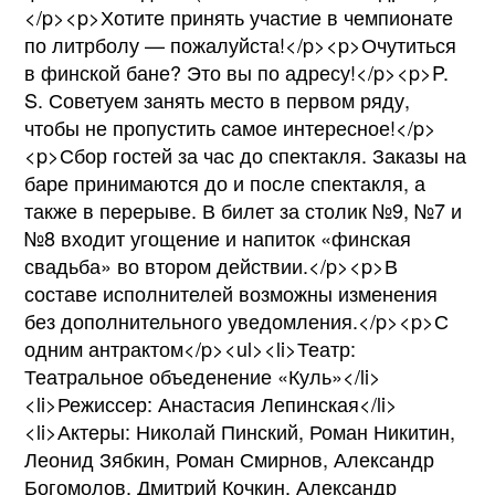
</p><p>Хотите принять участие в чемпионате
по литрболу — пожалуйста!</p><p>Очутиться
в финской бане? Это вы по адресу!</p><p>P.
S. Советуем занять место в первом ряду,
чтобы не пропустить самое интересное!</p>
<p>Сбор гостей за час до спектакля. Заказы на
баре принимаются до и после спектакля, а
также в перерыве. В билет за столик №9, №7 и
№8 входит угощение и напиток «финская
свадьба» во втором действии.</p><p>В
составе исполнителей возможны изменения
без дополнительного уведомления.</p><p>С
одним антрактом</p><ul><li>Театр:
Театральное объеденение «Куль»</li>
<li>Режиссер: Анастасия Лепинская</li>
<li>Актеры: Николай Пинский, Роман Никитин,
Леонид Зябкин, Роман Смирнов, Александр
Богомолов, Дмитрий Кочкин, Александр