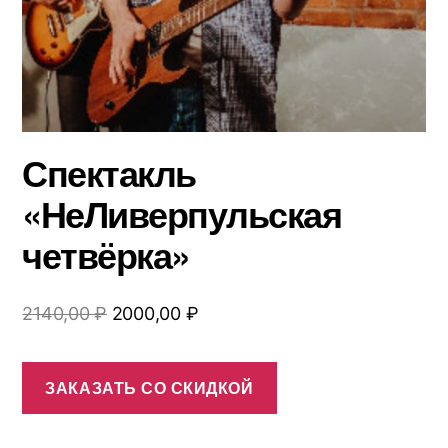
Спектакль
«НеЛиверпульская
четвёрка»
Первоначальная
Текущая
2140,00
₽
2000,00
₽
цена
цена:
составляла
2000,00 ₽.
ЗАКАЗАТЬ СО СКИДКОЙ
2140,00 ₽.