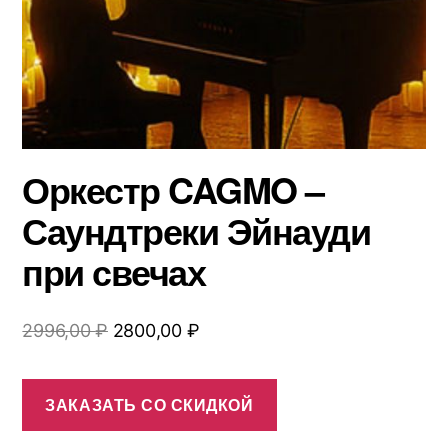
Оркестр CAGMO –
Саундтреки Эйнауди
при свечах
Первоначальная
Текущая
2996,00
₽
2800,00
₽
цена
цена:
составляла
2800,00 ₽.
ЗАКАЗАТЬ СО СКИДКОЙ
2996,00 ₽.