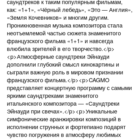
саундтреков к таким популярным фильмам,
как: «1+1», «Чёрный лебедь», «Это — Англия»,
«Земля Кочевников» и многим другим.
Проникновенная музыка композитора стала
неотъемлемой частью сюжета знаменитого
французского фильма «1+1» и навсегда
влюбила зрителей в его творчество.</p>
<p>Атмосферные саундтреки Эйнауди
дополнили глубокий смысл кинокартины и
сыграли важную роль в мировом признании
французского фильма.</p><p>CAGMO
представляет концертную программу с самыми
яркими саундтреками знаменитого
итальянского композитора — «Саундтреки
Эйнауди при свечах».</p><p>Уникальные
симфонические аранжировки композиций в
исполнении струнных и фортепиано подарят
чувство погружения в атмосферу любимых