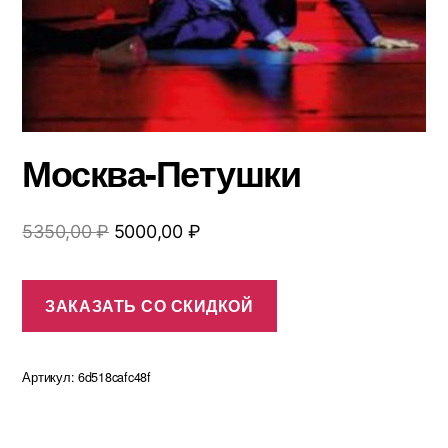
Москва-Петушки
Первоначальная
Текущая
5350,00
₽
5000,00
₽
цена
цена:
составляла
5000,00 ₽.
ЗАКАЗАТЬ СО СКИДКОЙ
5350,00 ₽.
Артикул:
6d518cafc48f