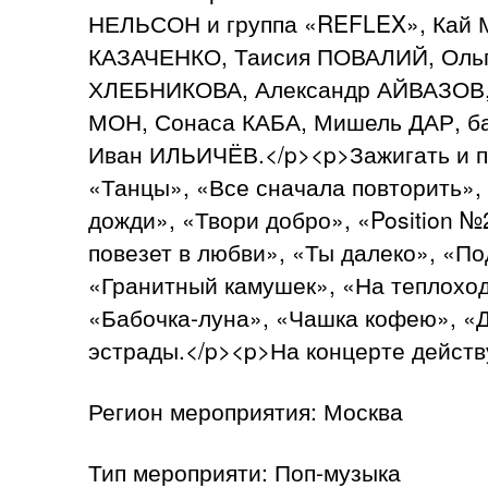
НЕЛЬСОН и группа «REFLEX», Кай 
КАЗАЧЕНКО, Таисия ПОВАЛИЙ, Оль
ХЛЕБНИКОВА, Александр АЙВАЗОВ,
МОН, Сонаса КАБА, Мишель ДАР, б
Иван ИЛЬИЧЁВ.</p><p>Зажигать и по
«Танцы», «Все сначала повторить»,
дожди», «Твори добро», «Position №
повезет в любви», «Ты далеко», «По
«Гранитный камушек», «На теплоходе
«Бабочка-луна», «Чашка кофею», «Д
эстрады.</p><p>На концерте действ
Регион мероприятия: Москва
Тип мероприяти: Поп-музыка