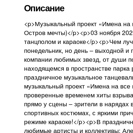
Описание
<p>Музыкальный проект «Имена на в
Остров мечты)</p><p>03 ноября 202
танцполом и караоке</p><p>Чем луч
понедельник, но день – выходной и 
компании любимых звезд, от души по
находящемся в пространстве парка 
праздничное музыкальное танцеваль
музыкальный проект «Имена на все 
проверенные временем хиты взрыва
прямо у сцены – зрители в нарядах в
спортивных костюмах, с яркими прич
режиме караоке!</p><p>В праздничн
любимые артисты и коллективы: А