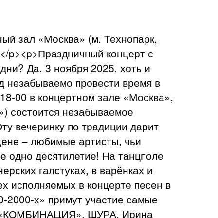
ый зал «Москва» (м. Технопарк,
х</p><p>Праздничный концерт с
ни? Да, 3 ноября 2025, хоть и
од незабываемо провести время в
 18-00 в концертном зале «Москва»,
») состоится незабываемое
ту вечеринку по традиции дарит
цене – любимые артисты, чьи
е одно десятилетие! На танцполе
нерских галстуках, в варёнках и
ех исполняемых в концерте песен в
0-2000-х» примут участие самые
а «КОМБИНАЦИЯ», ШУРА, Ирина