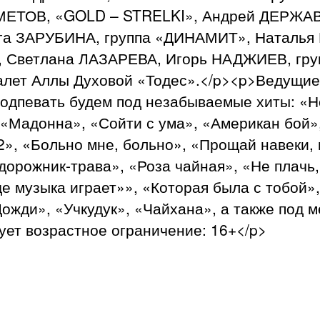
МЕТОВ, «GOLD – STRELKI», Андрей ДЕРЖАВ
га ЗАРУБИНА, группа «ДИНАМИТ», Наталь
 Светлана ЛАЗАРЕВА, Игорь НАДЖИЕВ, гр
алет Аллы Духовой «Тодес».</p><p>Ведущи
дпевать будем под незабываемые хиты: «Но
 «Мадонна», «Сойти с ума», «Американ бой
2», «Больно мне, больно», «Прощай навеки,
дорожник-трава», «Роза чайная», «Не плачь,
 музыка играет»», «Которая была с тобой»,
ожди», «Учкудук», «Чайхана», а также под 
ует возрастное ограничение: 16+</p>