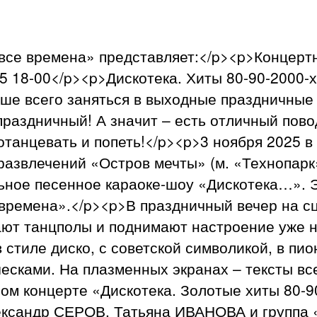
се времена» представляет:</p><p>Концертн
5 18-00</p><p>Дискотека. Хиты 80-90-2000-
ше всего заняться в выходные праздничные д
праздничный! А значит – есть отличный пов
танцевать и попеть!</p><p>3 ноября 2025 в
развлечений «Остров мечты» (м. «Технопарк
ное песенное караоке-шоу «Дискотека…». Э
времена».</p><p>В праздничный вечер на с
ют танцполы и поднимают настроение уже н
 стиле диско, с советской символикой, в пио
есками. На плазменных экранах – тексты вс
ом концерте «Дискотека. Золотые хиты 80-9
лександр СЕРОВ, Татьяна ИВАНОВА и групп