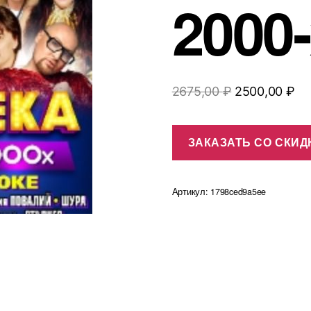
2000
Первоначал
Те
2675,00
₽
2500,00
₽
цена
це
составляла
25
ЗАКАЗАТЬ СО СКИД
2675,00 ₽.
Артикул:
1798ced9a5ee