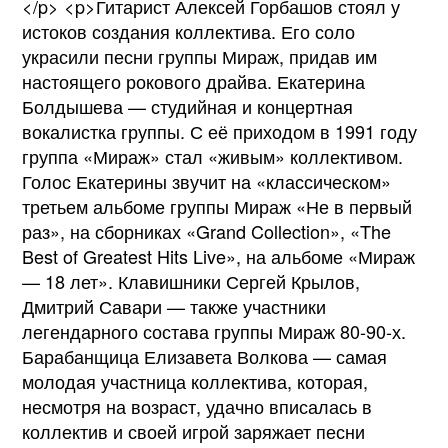
</p> <p>Гитарист Алексей Горбашов стоял у
истоков создания коллектива. Его соло
украсили песни группы Мираж, придав им
настоящего рокового драйва. Екатерина
Болдышева — студийная и концертная
вокалистка группы. С её приходом в 1991 году
группа «Мираж» стал «живым» коллективом.
Голос Екатерины звучит на «классическом»
третьем альбоме группы Мираж «Не в первый
раз», на сборниках «Grand Collection», «The
Best of Greatest Hits Live», на альбоме «Мираж
— 18 лет». Клавишники Сергей Крылов,
Дмитрий Савари — также участники
легендарного состава группы Мираж 80-90-х.
Барабанщица Елизавета Волкова — самая
молодая участница коллектива, которая,
несмотря на возраст, удачно вписалась в
коллектив и своей игрой заряжает песни